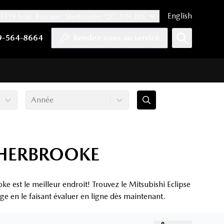
English
5119 boul. Bourque, Sherbrooke, QC, J1N 2K6
er
YouTube
pte Tiktok
e compte LinkedIn
 notre compte Instagram
9-564-8664
Rendez-vous au service
Année
 SHERBROOKE
 est le meilleur endroit! Trouvez le Mitsubishi Eclipse
ge en le faisant évaluer en ligne dès maintenant.