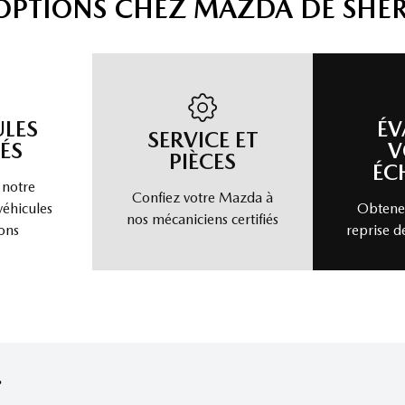
'OPTIONS CHEZ MAZDA DE SHE
ULES
ÉV
SERVICE ET
ÉS
V
PIÈCES
ÉC
 notre
Confiez votre Mazda à
véhicules
Obtenez
nos mécaniciens certifiés
ons
reprise d