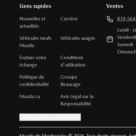
Liens rapides
Ventes
Nouvelles et
Carrière
819-564
actualités
Lundi
-
J
Vendred
Véhicules neufs
Véhicules usagés
Samedi
Mazda
Dimanc
Évaluer votre
Conditions
échange
d'utilisation
Politique de
Groupe
confidentialité
Beaucage
Mazda.ca
Avis Légal sur la
Responsabilité
Préférences de consentement
Mazda de Sherbrooke
© 2026
Tous droits réservés
Aut