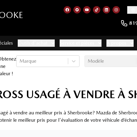
ROOKE
Lien vers notre page facebook
Lien vers notre compte Twitt
Lien vers notre chaîne 
Lien vers notre com
Lien vers notr
Lien vers
81
éciales
Outils d'achat
Service et pièces
À propos
Obtenez
Marque
Modèle
une
aleur !
CROSS USAGÉ À VENDRE À
usagé à vendre au meilleur prix à Sherbrooke? Mazda de Sherbrooke
tenir le meilleur prix pour l'évaluation de votre véhicule d’échan