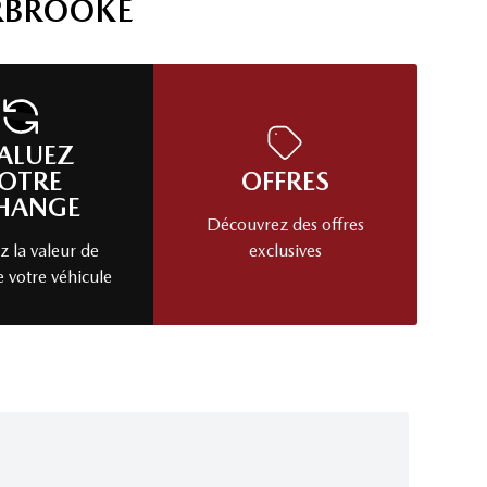
RBROOKE
ALUEZ
OTRE
OFFRES
HANGE
Découvrez des offres
 la valeur de
exclusives
e votre véhicule