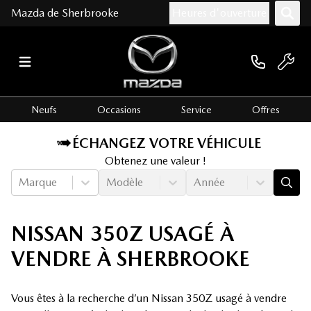
Mazda de Sherbrooke
Heures d'ouverture
Neufs
Occasions
Service
Offres
ÉCHANGEZ VOTRE VÉHICULE
Obtenez une valeur !
Marque
Modèle
Année
NISSAN 350Z USAGÉ À
VENDRE À SHERBROOKE
Vous êtes à la recherche d’un Nissan 350Z usagé à vendre