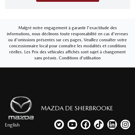
Malgré notre engagement à garantir l'exactitude des
informations, nous déclinons toute responsabilité en cas d'erreurs
ou d'omissions présentes sur ces pages. Veuillez consulter votre
concessionnaire local pour connaître les modalités et conditions
réelles. Les Prix des véhicules affichés sont sujet à changement
sans préavis.
Conditions d'utilisation
MAZDA DE SHERBROOKE
English
Lien vers notre compte Twitter
Lien vers notre chaîne YouTub
Lien vers notre page fa
Lien vers notre c
Lien vers 
Lien