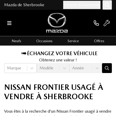
Mazda de Sherbrooke
Heures d'ouverture
Neufs
Occasions
Service
Offres
ÉCHANGEZ VOTRE VÉHICULE
Obtenez une valeur !
Marque
Modèle
Année
NISSAN FRONTIER USAGÉ À
VENDRE À SHERBROOKE
Vous êtes à la recherche d’un Nissan Frontier usagé à vendre