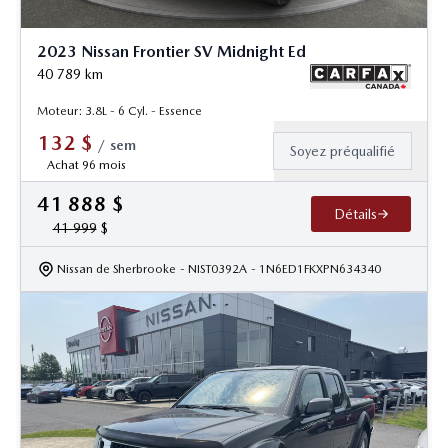
2023 Nissan Frontier SV Midnight Ed
40 789
km
Moteur: 3.8L - 6 Cyl. - Essence
132
$
/
sem
Soyez préqualifié
Achat 96 mois
41 888
$
Détails
41 999
$
Nissan de Sherbrooke
- NIST0392A
- 1N6ED1FKXPN634340