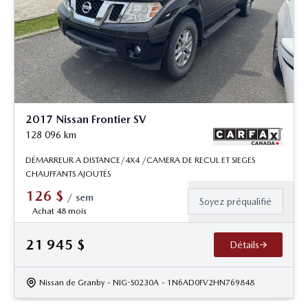
2017 Nissan Frontier SV
128 096
km
DÉMARREUR A DISTANCE/4X4 /CAMERA DE RECUL ET SIEGES
CHAUFFANTS AJOUTÉS
126
$
/
sem
Soyez préqualifié
Achat 48 mois
21 945
$
Détails
Nissan de Granby
- NIG-S0230A
- 1N6AD0FV2HN769848