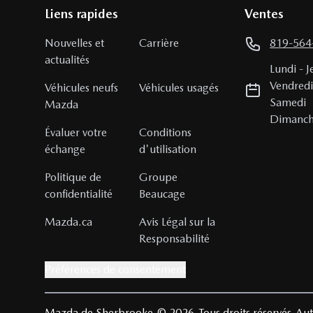
Liens rapides
Ventes
Nouvelles et
Carrière
819-564
actualités
Lundi
-
J
Vendred
Véhicules neufs
Véhicules usagés
Samedi
Mazda
Dimanc
Évaluer votre
Conditions
échange
d'utilisation
Politique de
Groupe
confidentialité
Beaucage
Mazda.ca
Avis Légal sur la
Responsabilité
Préférences de consentement
Mazda de Sherbrooke
© 2026
Tous droits réservés
Aut