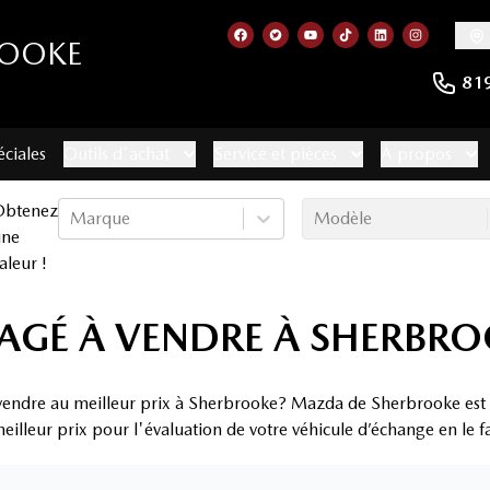
ROOKE
Lien vers notre page facebook
Lien vers notre compte Twitt
Lien vers notre chaîne 
Lien vers notre com
Lien vers notr
Lien vers
81
éciales
Outils d'achat
Service et pièces
À propos
Obtenez
Marque
Modèle
une
aleur !
SAGÉ À VENDRE À SHERBR
 vendre au meilleur prix à Sherbrooke? Mazda de Sherbrooke est le
eilleur prix pour l'évaluation de votre véhicule d’échange en le f