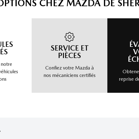
'OPTIONS CHEZ MAZDA DE SHE
ULES
ÉV
SERVICE ET
ÉS
V
PIÈCES
ÉC
 notre
Confiez votre Mazda à
véhicules
Obtenez
nos mécaniciens certifiés
ons
reprise d