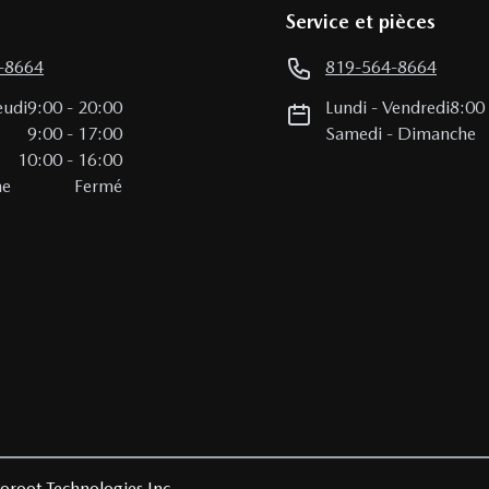
Service et pièces
-8664
819-564-8664
eudi
9:00
-
20:00
Lundi
-
Vendredi
8:00
i
9:00
-
17:00
Samedi
-
Dimanche
10:00
-
16:00
he
Fermé
oroot Technologies Inc.