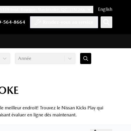
English
5119 boul. Bourque, Sherbrooke, QC, J1N 2K6
er
YouTube
pte Tiktok
e compte LinkedIn
 notre compte Instagram
9-564-8664
Rendez-vous au service
Année
OOKE
 meilleur endroit! Trouvez le Nissan Kicks Play qui
aisant évaluer en ligne dès maintenant.