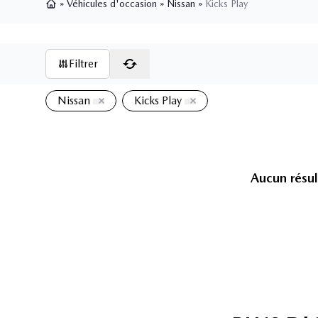
»
Véhicules d'occasion
»
Nissan
»
Kicks Play
Page d'accueil
Filtrer
Nissan
Kicks Play
Aucun résul