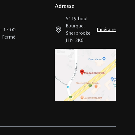
Adresse
5119 boul.
Bourque
,
Itinéraire
-
17:00
Sherbrooke
,
Fermé
J1N 2K6