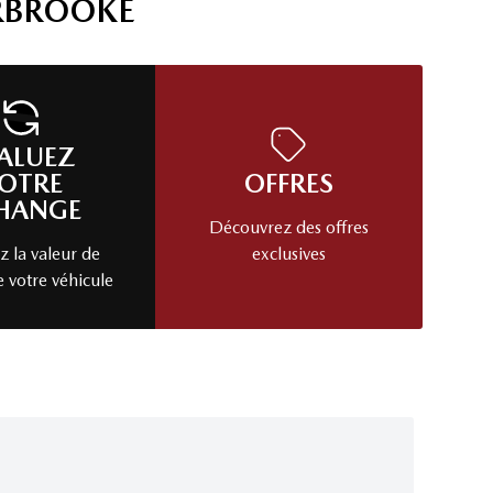
RBROOKE
ALUEZ
OTRE
OFFRES
HANGE
Découvrez des offres
 la valeur de
exclusives
e votre véhicule