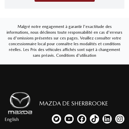
Malgré notre engagement à garantir l'exactitude des
informations, nous déclinons toute responsabilité en cas d'erreurs
ou d'omissions présentes sur ces pages. Veuillez consulter votre
concessionnaire local pour connaître les modalités et conditions
réelles. Les Prix des véhicules affichés sont sujet à changement
sans préavis.
Conditions d'utilisation
MAZDA DE SHERBROOKE
English
Lien vers notre compte Twitter
Lien vers notre chaîne YouTub
Lien vers notre page fa
Lien vers notre c
Lien vers 
Lien