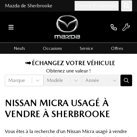
Mazda de Sherbrooke
Heures d'ouverture
Neufs
Occasions
Service
Offres
ÉCHANGEZ VOTRE VÉHICULE
Obtenez une valeur !
Marque
Modèle
Année
NISSAN MICRA USAGÉ À
VENDRE À SHERBROOKE
Vous êtes à la recherche d’un Nissan Micra usagé à vendre