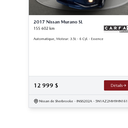
2017 Nissan Murano SL
155 602
km
Automatique, Moteur: 3.5L - 6 Cyl. - Essence
12 999
$
Détails
Nissan de Sherbrooke
- INSIS202A
- 5N1AZ2MH9HN161