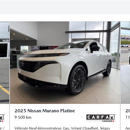
2025 Nissan Murano Platine
2
9 500
km
11
ir /
Véhicule Neuf démonstrateur, Gps, Volant Chauffant, Sièges
Au