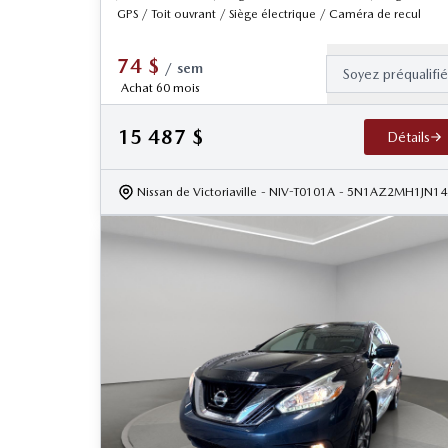
GPS / Toit ouvrant / Siège électrique / Caméra de recul
74
$
/
sem
Soyez préqualifi
Achat 60 mois
15 487
$
Détails
Nissan de Victoriaville
- NIV-T0101A
- 5N1AZ2MH1JN14