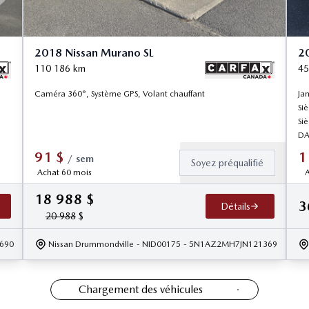
2018 Nissan Murano SL
20
110 186
km
45
Caméra 360°, Système GPS, Volant chauffant
Jam
Siè
Si
DA
91
$
1
/
sem
Soyez préqualifié
Achat 60 mois
A
18 988
$
3
Détails
20 988
$
690
Nissan Drummondville
- NID00175
- 5N1AZ2MH7JN121369
Chargement des véhicules