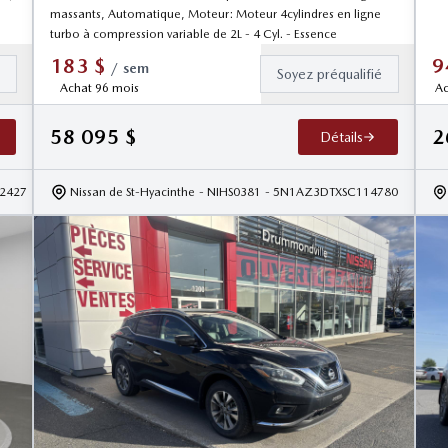
massants, Automatique, Moteur: Moteur 4cylindres en ligne
turbo à compression variable de 2L - 4 Cyl. - Essence
183
$
9
/
sem
é
Soyez préqualifié
Achat 96 mois
Ac
58 095
$
2
Détails
2427
Nissan de St-Hyacinthe
- NIHS0381
- 5N1AZ3DTXSC114780