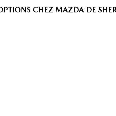
'OPTIONS CHEZ MAZDA DE SHE
ULES
ÉV
SERVICE ET
ÉS
V
PIÈCES
ÉC
 notre
Confiez votre Mazda à
véhicules
Obtenez
nos mécaniciens certifiés
ons
reprise d