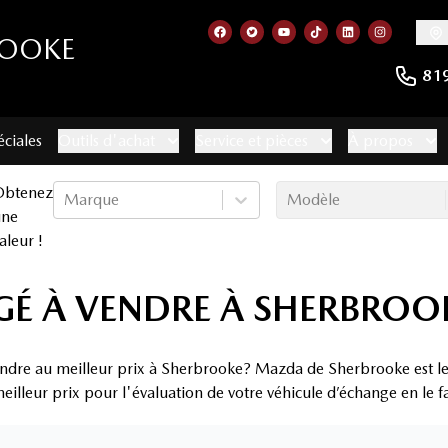
ROOKE
Lien vers notre page facebook
Lien vers notre compte Twitt
Lien vers notre chaîne 
Lien vers notre com
Lien vers notr
Lien vers
81
éciales
Outils d'achat
Service et pièces
À propos
Obtenez
Marque
Modèle
une
aleur !
É À VENDRE À SHERBROO
endre au meilleur prix à Sherbrooke? Mazda de Sherbrooke est le
eilleur prix pour l'évaluation de votre véhicule d’échange en le f