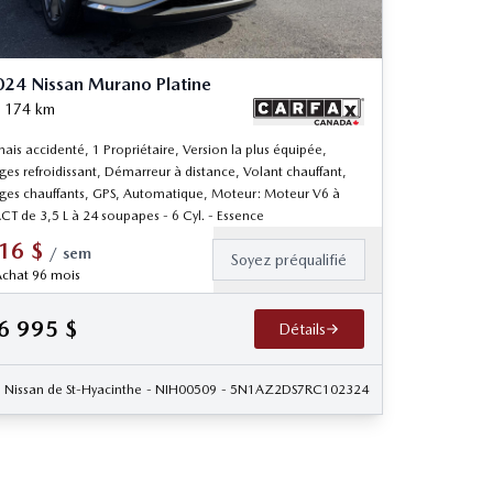
24 Nissan Murano Platine
 174
km
ais accidenté, 1 Propriétaire, Version la plus équipée,
ges refroidissant, Démarreur à distance, Volant chauffant,
èges chauffants, GPS, Automatique, Moteur: Moteur V6 à
CT de 3,5 L à 24 soupapes - 6 Cyl. - Essence
16
$
/
sem
Soyez préqualifié
chat 96 mois
6 995
$
Détails
Nissan de St-Hyacinthe
- NIH00509
- 5N1AZ2DS7RC102324