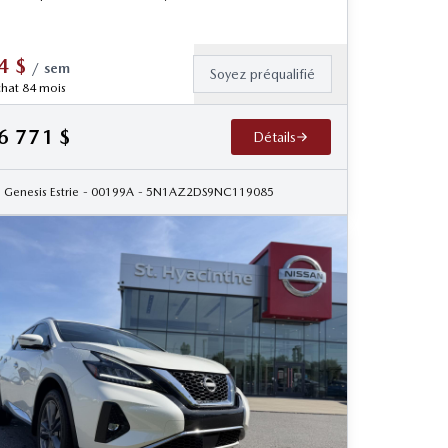
4
$
/
sem
Soyez préqualifié
hat 84 mois
6 771
$
Détails
Genesis Estrie
- 00199A
- 5N1AZ2DS9NC119085