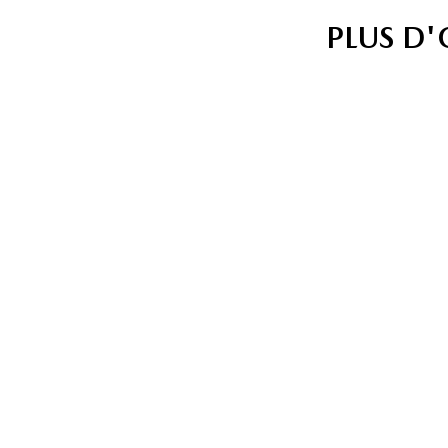
PLUS D
VÉHICULES
VÉHIC
NEUFS
USAG
Découvrez la gamme
Découvrez
complète de véhicules
inventaire de 
neufs Mazda
d'occasi