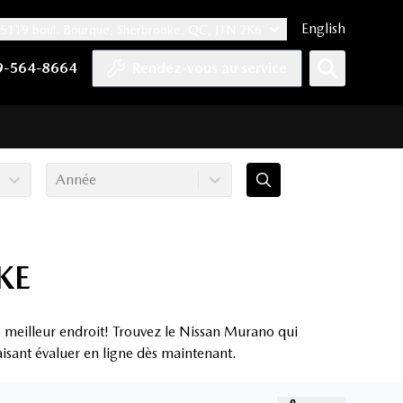
English
5119 boul. Bourque, Sherbrooke, QC, J1N 2K6
er
YouTube
pte Tiktok
e compte LinkedIn
 notre compte Instagram
9-564-8664
Rendez-vous au service
Année
KE
 meilleur endroit! Trouvez le Nissan Murano qui
aisant évaluer en ligne dès maintenant.