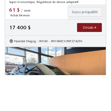
Super économique, Régulateur de vitesse adaptatif
61
$
/
sem
Soyez préqualifié
Achat 84 mois
17 400
$
Détails
Hyundai Magog
- 00180
- 3N1AB8CV3NY274250