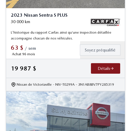
2023 Nissan Sentra S PLUS
30 000
km
L'historique du rapport Carfax ainsi qu’une inspection détaillée
accompagne chacun de nos véhicules.
63
$
/
sem
Soyez préqualifié
Achat 96 mois
19 987
$
Détails
Nissan de Victoriaville
- NIV-T0299A
- 3N1AB8BV7PY285319