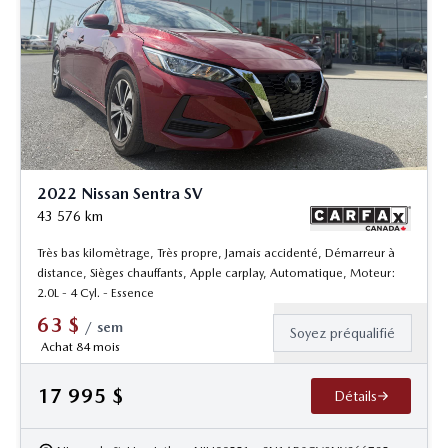
2022 Nissan Sentra SV
43 576
km
Très bas kilomètrage, Très propre, Jamais accidenté, Démarreur à
distance, Sièges chauffants, Apple carplay, Automatique, Moteur:
2.0L - 4 Cyl. - Essence
63
$
/
sem
Soyez préqualifié
Achat 84 mois
17 995
$
Détails