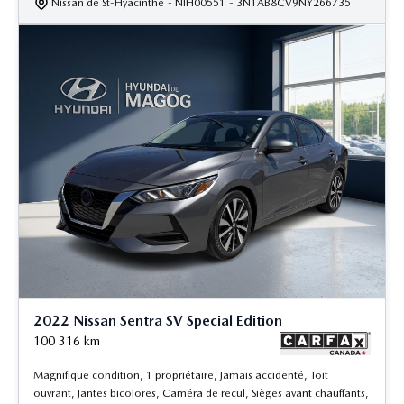
Nissan de St-Hyacinthe
- NIH00551
- 3N1AB8CV9NY266735
2022 Nissan Sentra SV Special Edition
100 316
km
Magnifique condition, 1 propriétaire, Jamais accidenté, Toit
ouvrant, Jantes bicolores, Caméra de recul, Sièges avant chauffants,