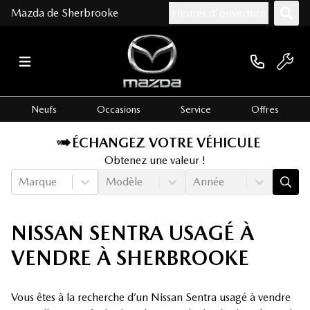
Mazda de Sherbrooke
Heures d'ouverture
Neufs
Occasions
Service
Offres
ÉCHANGEZ VOTRE VÉHICULE
Obtenez une valeur !
Marque
Modèle
Année
NISSAN SENTRA USAGÉ À
VENDRE À SHERBROOKE
Vous êtes à la recherche d’un Nissan Sentra usagé à vendre