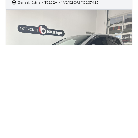
Genesis Estrie
- T0232A
- 1V2FE2CA9PC207425
2018 Volkswagen GTI Golf
86 600
km
Manuelle, Moteur: 2.0L - 4 Cyl. - Essence