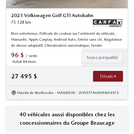
2021 Volkswagen Golf GTI Autobahn
75 128
km
Bien entretenue, Pellicule de couleur sur l'entièreté du véhicule,
Manuelle, Apple Carplay, Android Auto, Entrée sans clé, Régulateur
de vitesse adaptatif, Climatisation automatique, Fender
96
$
/
sem
Soyez préqualifié
Achat 84 mois
27 495
$
Détails
Mazda de Sherbrooke
- MAS00930
- 3VW5T7AUXMM016973
40
véhicule
s
aussi disponible
s
chez les
concessionnaires
du Groupe Beaucage