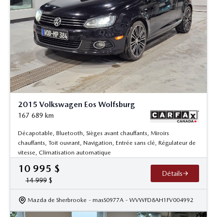
2015 Volkswagen Eos Wolfsburg
167 689
km
Décapotable, Bluetooth, Sièges avant chauffants, Miroirs
chauffants, Toit ouvrant, Navigation, Entrée sans clé, Régulateur de
vitesse, Climatisation automatique
10 995
$
Détails
14 999
$
Mazda de Sherbrooke
- masS0977A
- WVWFD8AH1FV004992