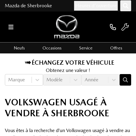
Mazda de Sherbrooke
Heures d'ouverture
Neufs
Occasions
Service
Offres
ÉCHANGEZ VOTRE VÉHICULE
Obtenez une valeur !
Marque
Modèle
Année
VOLKSWAGEN USAGÉ À
VENDRE À SHERBROOKE
Vous êtes à la recherche d’un Volkswagen usagé à vendre au