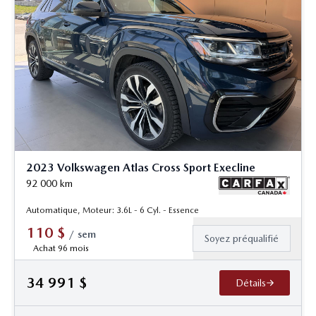
2023 Volkswagen Atlas Cross Sport Execline
92 000
km
Automatique, Moteur: 3.6L - 6 Cyl. - Essence
110
$
/
sem
Soyez préqualifié
Achat 96 mois
34 991
$
Détails