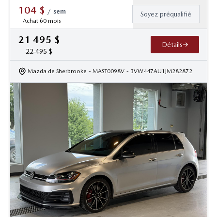
104
$
/
sem
Soyez préqualifié
Achat 60 mois
21 495
$
Détails
22 495
$
Mazda de Sherbrooke
- MAST0098V
- 3VW447AU1JM282872