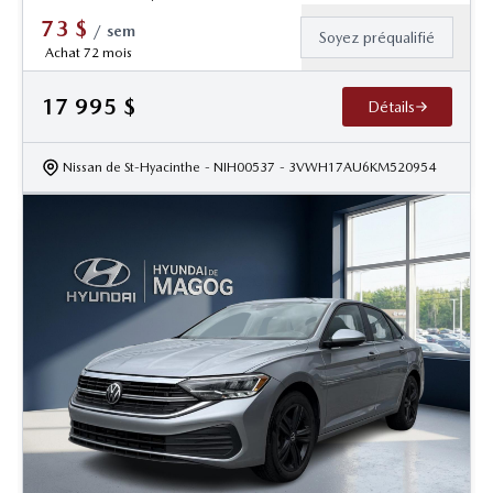
73
$
/
sem
Soyez préqualifié
Achat 72 mois
17 995
$
Détails
Nissan de St-Hyacinthe
- NIH00537
- 3VWH17AU6KM520954