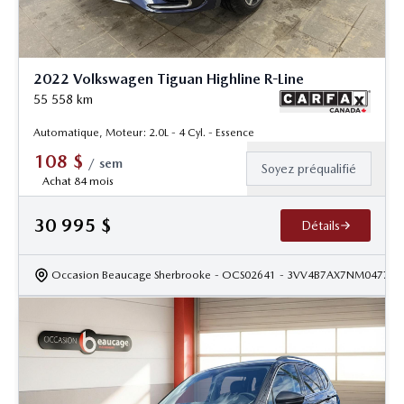
2022 Volkswagen Tiguan Highline R-Line
55 558
km
Automatique, Moteur: 2.0L - 4 Cyl. - Essence
108
$
/
sem
Soyez préqualifié
Achat 84 mois
30 995
$
Détails
Occasion Beaucage Sherbrooke
- OCS02641
- 3VV4B7AX7NM047774