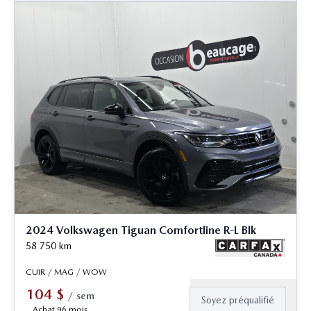
2024 Volkswagen Tiguan Comfortline R-L Blk
58 750
km
CUIR / MAG / WOW
104
$
/
sem
Soyez préqualifié
Achat 96 mois