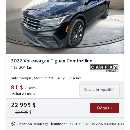
2022 Volkswagen Tiguan Comfortline
113 204
km
Automatique, Moteur: 2.0L - 4 Cyl. - Essence
81
$
/
sem
Soyez préqualifié
Achat 84 mois
22 995
$
Détails
23 995
$
Occasion Beaucage Fleurimont
- OCF03394
- 3VV2B7AX4NM103418