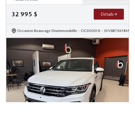
32 995
$
Détails
Occasion Beaucage Drummondville
- OCD03018
- 3VV8B7AX1RM05