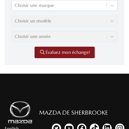
Choisir une marque
Choisir un modèle
Choisir une année
Évaluez mon échange!
MAZDA DE SHERBROOKE
English