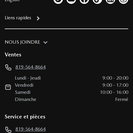
Lien vers notre compte Twitter
Lien vers notre chaîne YouTub
Lien vers notre page fa
Lien vers notre c
Lien vers 
Lien
Liens rapides
NOUS JOINDRE
Ventes
819-564-8664
Lundi
-
Jeudi
9:00
-
20:00
Vendredi
9:00
-
17:00
Samedi
10:00
-
16:00
Dimanche
Fermé
Service et pièces
819-564-8664