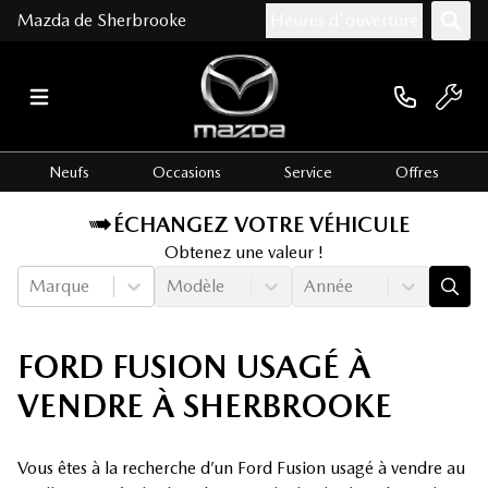
Mazda de Sherbrooke
Heures d'ouverture
Neufs
Occasions
Service
Offres
ÉCHANGEZ VOTRE VÉHICULE
Obtenez une valeur !
Marque
Modèle
Année
FORD FUSION USAGÉ À
VENDRE À SHERBROOKE
Vous êtes à la recherche d’un Ford Fusion usagé à vendre au