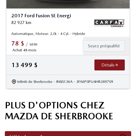
2017 Ford Fusion SE Energi
82 927
km
Automatique, Moteur: 2.0L - 4 Cyl. - Hybride
78
$
/
sem
Soyez préqualifié
Achat 48 mois
13 499
$
Détails
Infiniti de Sherbrooke
- INSIS136A
- 3FA6P0PU4HR389709
PLUS D'OPTIONS CHEZ
MAZDA DE SHERBROOKE