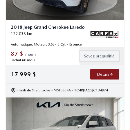
2018 Jeep Grand Cherokee Laredo
122 035
km
Automatique, Moteur: 3.6L - 6 Cyl. - Essence
87
$
/
sem
Soyez préqualifié
Achat 60 mois
17 999
$
Détails
Infiniti de Sherbrooke
- NIST0854A
- 1C4RJFAG5JC134974