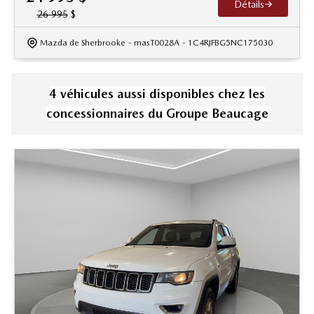
Détails
26 995
$
Mazda de Sherbrooke
- masT0028A
- 1C4RJFBG5NC175030
4
véhicule
s
aussi disponible
s
chez les
concessionnaires
du Groupe Beaucage