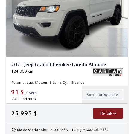
2021 Jeep Grand Cherokee Laredo Altitude
124 000
km
Automatique, Moteur: 3.6L - 6 Cyl. - Essence
91
$
/
sem
Soyez préqualifié
Achat 84 mois
25 995
$
Détails
Kia de Sherbrooke
- KIS00256A
- 1C4RJFAGXMC628669