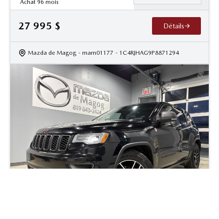
Achat 96 mois
27 995
$
Détails
Mazda de Magog
- mam01177
- 1C4RJHAG9P8871294