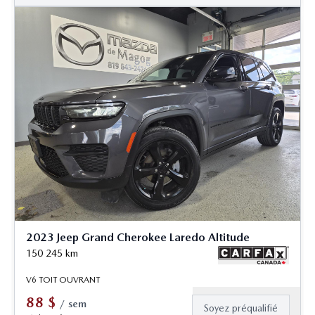
2023 Jeep Grand Cherokee Laredo Altitude
150 245
km
V6 TOIT OUVRANT
88
$
/
sem
Soyez préqualifié