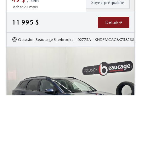
/
sem
Soyez préqualifié
Achat 72 mois
11 995
$
Détails
Occasion Beaucage Sherbrooke
- 02775A
- KNDPMCAC8K7585885