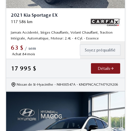
2021 Kia Sportage EX
117 586
km
Jamais Accidenté, Sièges Chauffants, Volant Chauffant, Traction
Intégrale, Automatique, Moteur: 2.4L - 4 Cyl. - Essence
63
$
/
sem
Soyez préqualifié
Achat 84 mois
17 995
$
Détails
Nissan de St-Hyacinthe
- NIH00547A
- KNDPNCAC7M7929206