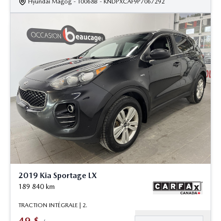
Hyundai Magog
- T0068B
- KNDPXCAF9P7067292
2019 Kia Sportage LX
189 840
km
TRACTION INTÉGRALE | 2.
49
$