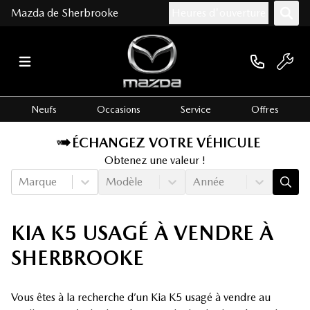
Mazda de Sherbrooke
Heures d'ouverture
Neufs
Occasions
Service
Offres
ÉCHANGEZ VOTRE VÉHICULE
Obtenez une valeur !
Marque
Modèle
Année
KIA K5 USAGÉ À VENDRE À
SHERBROOKE
Vous êtes à la recherche d’un Kia K5 usagé à vendre au