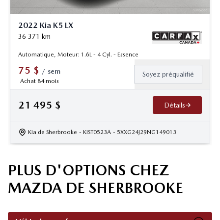
2022 Kia K5 LX
36 371
km
Automatique, Moteur: 1.6L - 4 Cyl. - Essence
75
$
/
sem
Soyez préqualifié
Achat 84 mois
21 495
$
Détails
Kia de Sherbrooke
- KIST0523A
- 5XXG24J29NG149013
PLUS D'OPTIONS CHEZ
MAZDA DE SHERBROOKE