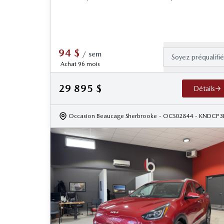
94
$
/
sem
Soyez préqualifi
Achat 96 mois
29 895
$
Détails
Occasion Beaucage Sherbrooke
- OCS02844
- KNDCP3