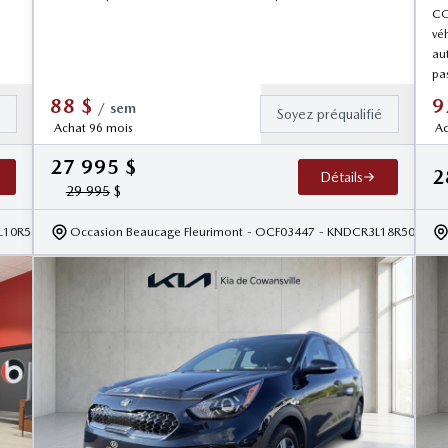
CO
vé
aut
pa
88
$
9
/
sem
é
Soyez préqualifié
Achat 96 mois
Ac
27 995
$
2
Détails
29 995
$
L10R5110528
Occasion Beaucage Fleurimont
- OCF03447
- KNDCR3L18R507933