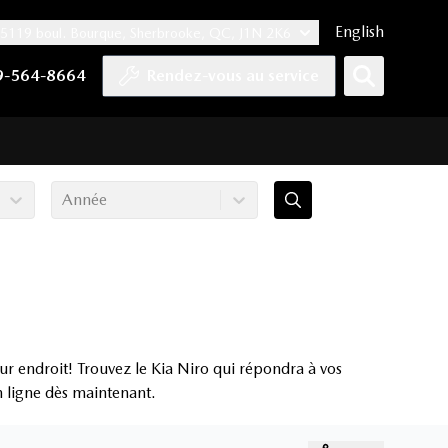
English
5119 boul. Bourque, Sherbrooke, QC, J1N 2K6
er
YouTube
pte Tiktok
e compte LinkedIn
 notre compte Instagram
9-564-8664
Rendez-vous au service
Année
r endroit! Trouvez le Kia Niro qui répondra à vos
en ligne dès maintenant.