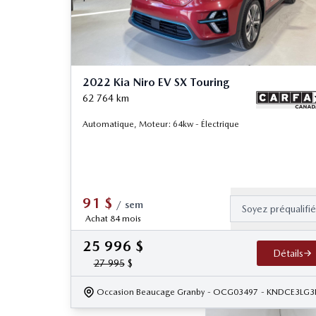
2022 Kia Niro EV SX Touring
62 764
km
Automatique, Moteur: 64kw - Électrique
91
$
/
sem
Soyez préqualifi
Achat 84 mois
25 996
$
Détails
27 995
$
Occasion Beaucage Granby
- OCG03497
- KNDCE3LG3