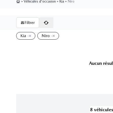
»
Véhicules d'occasion
»
Kia
»
Niro
Page d'accueil
Filtrer
Kia
Niro
Aucun résul
8
véhicule