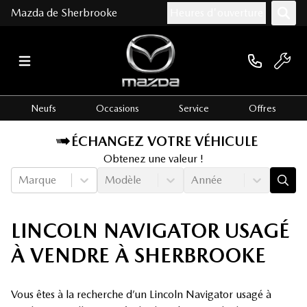
Mazda de Sherbrooke
Heures d'ouverture
Neufs
Occasions
Service
Offres
ÉCHANGEZ VOTRE VÉHICULE
Obtenez une valeur !
Marque
Modèle
Année
LINCOLN NAVIGATOR USAGÉ
À VENDRE À SHERBROOKE
Vous êtes à la recherche d’un Lincoln Navigator usagé à