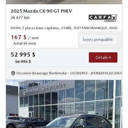
2025 Mazda CX-90 GT PHEV
26 677
km
WOW, 7 places banc capitaine, COIRE, TOIT PANORAMIQUE, AWD
167
$
/
sem
Soyez préqualifié
Achat 96 mois
52 995
$
Détails
56 995
$
Occasion Beaucage Sherbrooke
- OCS02853
- JM3KKDHA2S1206366