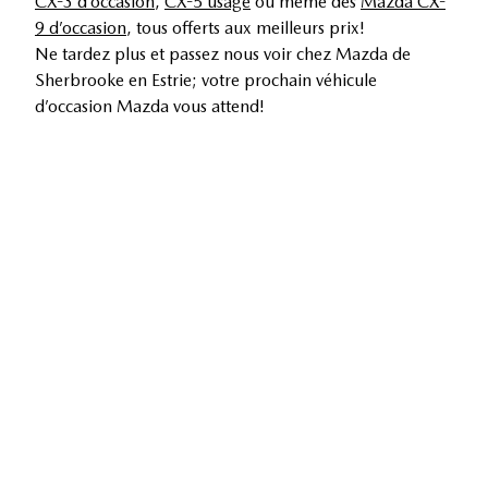
CX-3 d’occasion
,
CX-5 usagé
ou même des
Mazda CX-
9 d’occasion
, tous offerts aux meilleurs prix!
Ne tardez plus et passez nous voir chez Mazda de
Sherbrooke en Estrie; votre prochain véhicule
d’occasion Mazda vous attend!
PLUS D'OPTIONS CHEZ
MAZDA DE SHERBROOKE
Véhicules neufs
Véhicules usagés
Service et pièces
Évaluez votre échange
Offres