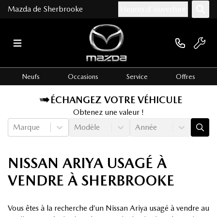
Mazda de Sherbrooke
Heures d'ouverture
Neufs
Occasions
Service
Offres
ÉCHANGEZ VOTRE VÉHICULE
Obtenez une valeur !
Marque
Modèle
Année
NISSAN ARIYA USAGÉ À
VENDRE À SHERBROOKE
Vous êtes à la recherche d’un Nissan Ariya usagé à vendre au