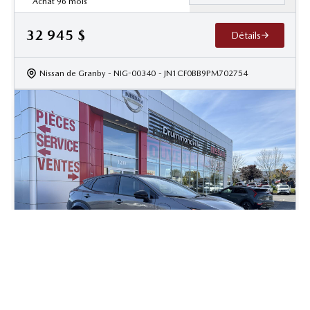
Achat 96 mois
32 945
$
Détails
Nissan de Granby
- NIG-00340
- JN1CF0BB9PM702754