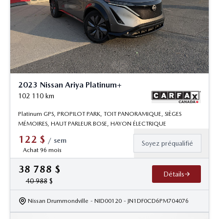
2023 Nissan Ariya Platinum+
102 110
km
Platinum GPS, PROPILOT PARK, TOIT PANORAMIQUE, SIÈGES
MÉMOIRES, HAUT PARLEUR BOSE, HAYON ÉLECTRIQUE
122
$
/
sem
Soyez préqualifié
Achat 96 mois
38 788
$
Détails
40 988
$
Nissan Drummondville
- NID00120
- JN1DF0CD6PM704076