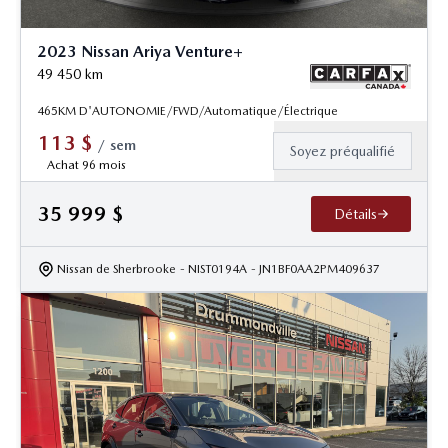
2023 Nissan Ariya Venture+
49 450
km
465KM D'AUTONOMIE/FWD/Automatique/Électrique
113
$
/
sem
Soyez préqualifié
Achat 96 mois
35 999
$
Détails
Nissan de Sherbrooke
- NIST0194A
- JN1BF0AA2PM409637