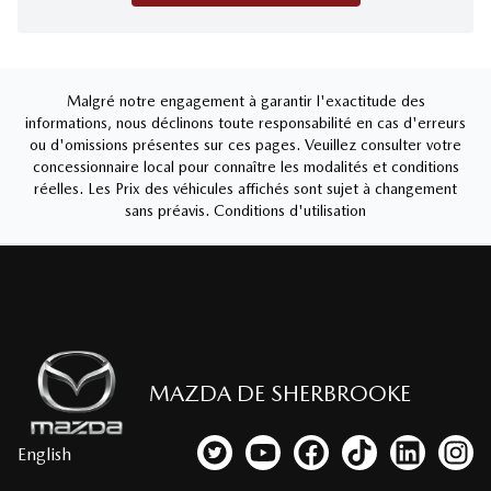
Malgré notre engagement à garantir l'exactitude des
informations, nous déclinons toute responsabilité en cas d'erreurs
ou d'omissions présentes sur ces pages. Veuillez consulter votre
concessionnaire local pour connaître les modalités et conditions
réelles. Les Prix des véhicules affichés sont sujet à changement
sans préavis.
Conditions d'utilisation
MAZDA DE SHERBROOKE
English
Lien vers notre compte Twitter
Lien vers notre chaîne YouTub
Lien vers notre page fa
Lien vers notre c
Lien vers 
Lien