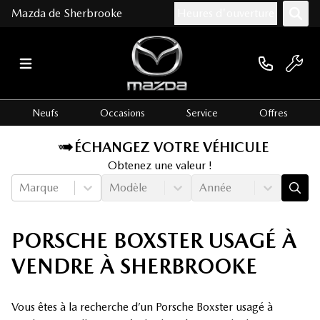
Mazda de Sherbrooke
Heures d'ouverture
Neufs
Occasions
Service
Offres
ÉCHANGEZ VOTRE VÉHICULE
Obtenez une valeur !
Marque
Modèle
Année
PORSCHE BOXSTER USAGÉ À
VENDRE À SHERBROOKE
Vous êtes à la recherche d’un Porsche Boxster usagé à