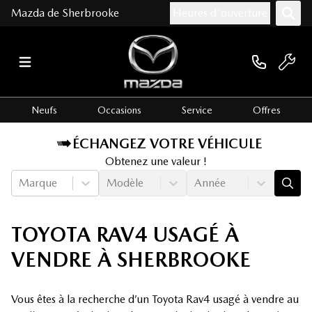
Mazda de Sherbrooke
Heures d'ouverture
Neufs
Occasions
Service
Offres
ÉCHANGEZ VOTRE VÉHICULE
Obtenez une valeur !
Marque
Modèle
Année
TOYOTA RAV4 USAGÉ À
VENDRE À SHERBROOKE
Vous êtes à la recherche d’un Toyota Rav4 usagé à vendre au