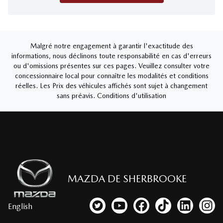
Malgré notre engagement à garantir l'exactitude des
informations, nous déclinons toute responsabilité en cas d'erreurs
ou d'omissions présentes sur ces pages. Veuillez consulter votre
concessionnaire local pour connaître les modalités et conditions
réelles. Les Prix des véhicules affichés sont sujet à changement
sans préavis.
Conditions d'utilisation
MAZDA DE SHERBROOKE
English
Lien vers notre compte Twitter
Lien vers notre chaîne YouTub
Lien vers notre page fa
Lien vers notre c
Lien vers 
Lien