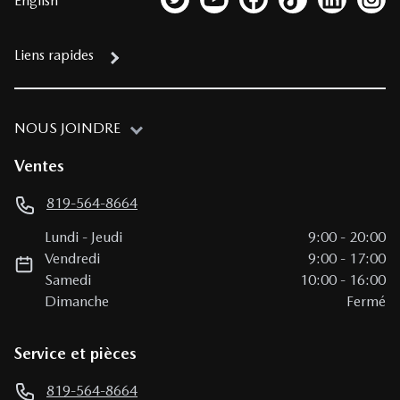
English
Lien vers notre compte Twitter
Lien vers notre chaîne YouTub
Lien vers notre page fa
Lien vers notre c
Lien vers 
Lien
Liens rapides
NOUS JOINDRE
Ventes
819-564-8664
Lundi
-
Jeudi
9:00
-
20:00
Vendredi
9:00
-
17:00
Samedi
10:00
-
16:00
Dimanche
Fermé
Service et pièces
819-564-8664