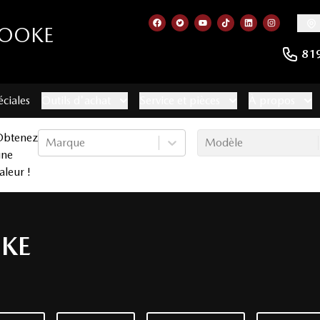
ROOKE
Lien vers notre page facebook
Lien vers notre compte Twitt
Lien vers notre chaîne 
Lien vers notre com
Lien vers notr
Lien vers
81
éciales
Outils d'achat
Service et pièces
À propos
Obtenez
Marque
Modèle
une
aleur !
KE