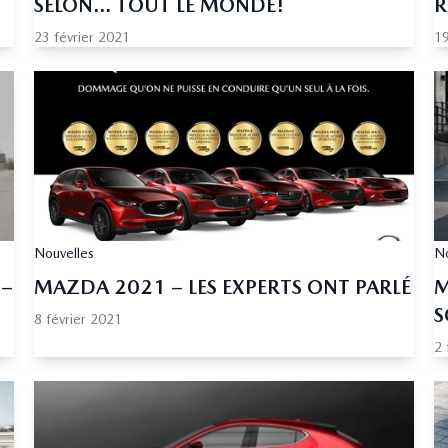
SELON... TOUT LE MONDE!
R
23 février 2021
19
Nouvelles
No
 –
MAZDA 2021 – LES EXPERTS ONT PARLÉ
M
S
8 février 2021
2 