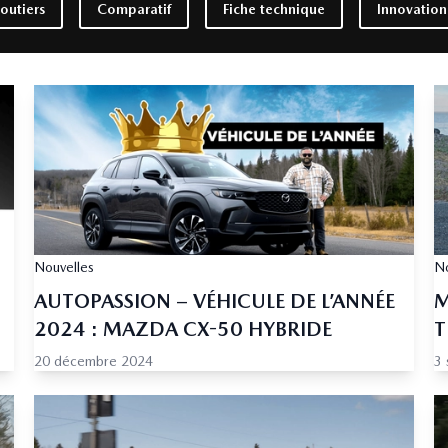
routiers
Comparatif
Fiche technique
Innovation
Nouvelles
No
AUTOPASSION – VÉHICULE DE L’ANNÉE
M
2024 : MAZDA CX-50 HYBRIDE
T
20 décembre 2024
3