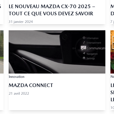
S
LE NOUVEAU MAZDA CX-70 2025 –
M
TOUT CE QUE VOUS DEVEZ SAVOIR
D
31 janvier 2024
7 
Innovation
No
MAZDA CONNECT
L
S
21 avril 2022
L
1