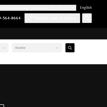
English
5119 boul. Bourque, Sherbrooke, QC, J1N 2K6
er
YouTube
pte Tiktok
e compte LinkedIn
 notre compte Instagram
9-564-8664
Rendez-vous au service
Année