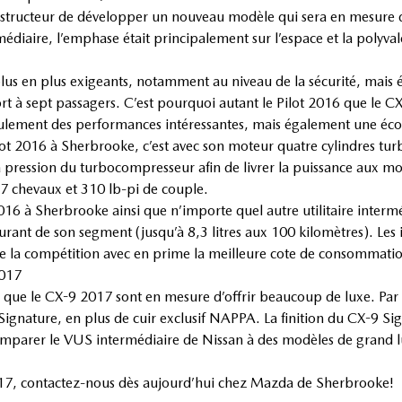
onstructeur de développer un nouveau modèle qui sera en mesure d’
diaire, l’emphase était principalement sur l’espace et la polyvale
us en plus exigeants, notamment au niveau de la sécurité, mais
rt à sept passagers. C’est pourquoi autant le Pilot 2016 que le 
eulement des performances intéressantes, mais également une éc
t 2016 à Sherbrooke, c’est avec son moteur quatre cylindres turb
la pression du turbocompresseur afin de livrer la puissance aux mo
 chevaux et 310 lb-pi de couple.
016 à Sherbrooke ainsi que n’importe quel autre utilitaire interm
ant de son segment (jusqu’à 8,3 litres aux 100 kilomètres). Les 
que la compétition avec en prime la meilleure cote de consommati
2017
ue le CX-9 2017 sont en mesure d’offrir beaucoup de luxe. Par co
 Signature, en plus de cuir exclusif NAPPA. La finition du CX-9 Si
à comparer le VUS intermédiaire de Nissan à des modèles de gran
017, contactez-nous dès aujourd’hui chez Mazda de Sherbrooke!