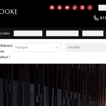
ROOKE
Lien vers notre page facebook
Lien vers notre compte Twitt
Lien vers notre chaîne 
Lien vers notre com
Lien vers notr
Lien vers
81
éciales
Outils d'achat
Service et pièces
À propos
Obtenez
Marque
Modèle
une
aleur !