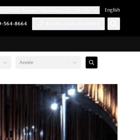
English
5119 boul. Bourque, Sherbrooke, QC, J1N 2K6
er
YouTube
pte Tiktok
e compte LinkedIn
 notre compte Instagram
9-564-8664
Rendez-vous au service
Année