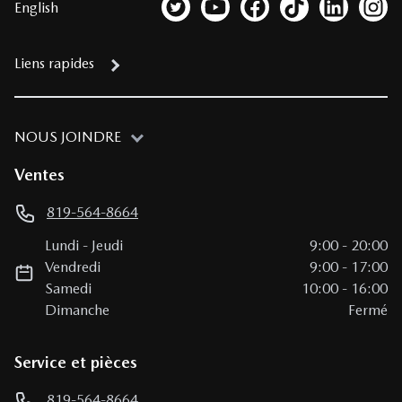
English
Lien vers notre compte Twitter
Lien vers notre chaîne YouTub
Lien vers notre page fa
Lien vers notre c
Lien vers 
Lien
Liens rapides
NOUS JOINDRE
Ventes
819-564-8664
Lundi
-
Jeudi
9:00
-
20:00
Vendredi
9:00
-
17:00
Samedi
10:00
-
16:00
Dimanche
Fermé
Service et pièces
819-564-8664