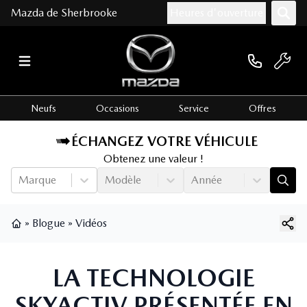
Mazda de Sherbrooke
Heures d'ouverture
Neufs
Occasions
Service
Offres
ÉCHANGEZ VOTRE VÉHICULE
Obtenez une valeur !
Marque
Modèle
Année
»
Blogue
»
Vidéos
Page d'accueil
LA TECHNOLOGIE
SKYACTIV PRÉSENTÉE EN