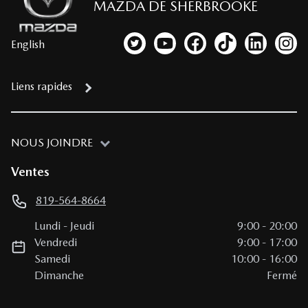
MAZDA DE SHERBROOKE
English
Lien vers notre compte Twitter
Lien vers notre chaîne YouTub
Lien vers notre page fa
Lien vers notre c
Lien vers 
Lien
Liens rapides
NOUS JOINDRE
Ventes
819-564-8664
Lundi
-
Jeudi
9:00
-
20:00
Vendredi
9:00
-
17:00
Samedi
10:00
-
16:00
Dimanche
Fermé