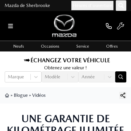
Mazda de Sherbrooke
Heures d'ouverture
Neufs
Occasions
Service
Offres
ÉCHANGEZ VOTRE VÉHICULE
Obtenez une valeur !
Marque
Modèle
Année
»
Blogue
»
Vidéos
Page d'accueil
UNE GARANTIE DE
KILOMÉTRAGE ILLIMITÉE