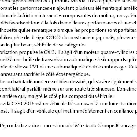
précie généralement des produits Mazda. Il est équipé de la te
rant les performances en ajoutant plusieurs éléments qui amélio
tion de la friction interne des composantes du moteur, un systèm
ids favorisent tous à la fois de meilleures performances et une ef
ouette qui se remarque alors que les proportions sont parfaites e
 philosophie de design KODO du constructeur japonais, plusieurs 
n le plus beau, véhicule de sa catégorie.
risation propulse le CX-3. Il s’agit d’un moteur quatre-cylindres
melé à une boîte de transmission automatique à six rapports qui e
îte de vitesse CVT et une automatique à double embrayage. Cela 
ces sans sacrifier le côté écoénergétique.
he un habitacle moderne et bien dessiné, qui s’avère également sob
upport latéral parfait, même sur une route très sinueuse. L’on a
es arrière qui, malgré le côté plus compact du véhicule.
zda CX-3 2016 est un véhicule très amusant à conduire. La direc
posé. Il s’agit d’un véhicule qui met immédiatement en confiance 
016, contactez votre concessionnaire Mazda du Groupe Beaucage 