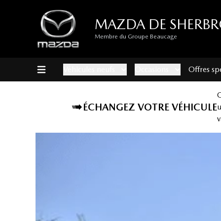
MAZDA DE SHERB
Membre du Groupe Beaucage
Véhicules neufs
Occasions
Offres sp
ÉCHANGEZ VOTRE VÉHICULE
v