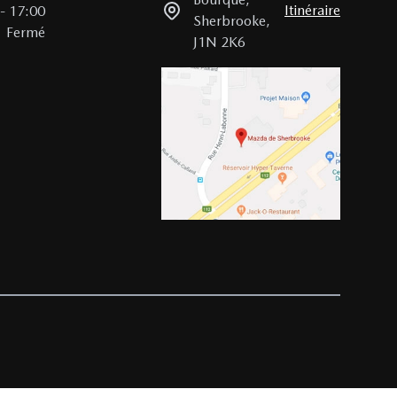
Itinéraire
-
17:00
Sherbrooke
,
Fermé
J1N 2K6