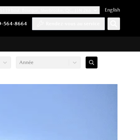
English
5119 boul. Bourque, Sherbrooke, QC, J1N 2K6
er
YouTube
pte Tiktok
e compte LinkedIn
 notre compte Instagram
9-564-8664
Rendez-vous au service
Année