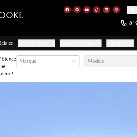
ROOKE
Lien vers notre page facebook
Lien vers notre compte Twitt
Lien vers notre chaîne 
Lien vers notre com
Lien vers notr
Lien vers
81
éciales
Outils d'achat
Service et pièces
À propos
Obtenez
Marque
Modèle
une
aleur !