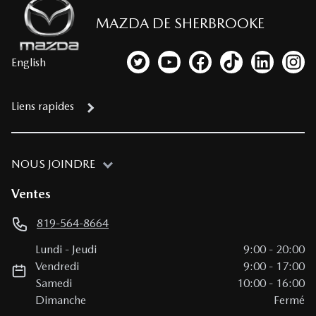
MAZDA DE SHERBROOKE
English
Lien vers notre compte Twitter
Lien vers notre chaîne YouTub
Lien vers notre page fa
Lien vers notre c
Lien vers 
Lien
Liens rapides
NOUS JOINDRE
Ventes
819-564-8664
Lundi
-
Jeudi
9:00
-
20:00
Vendredi
9:00
-
17:00
Samedi
10:00
-
16:00
Dimanche
Fermé