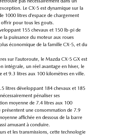
e retrouve pas nécessairement dans un
s exception. Le CX-5 est dynamique sur la
 de 1000 litres d’espace de chargement
offrir pour tous les gouts.
éveloppant 155 chevaux et 150 lb-pi de
oie la puissance du moteur aux roues
a plus économique de la famille CX-5, et du
tres sur l’autoroute, le Mazda CX-5 GX est
 intégrale, un réel avantage en hiver, le
 9.3 litres aux 100 kilomètres en ville.
2.5 litres développant 184 chevaux et 185
s nécessairement pénaliser ses
ation moyenne de 7.4 litres aux 100
rale présentent une consommation de 7.9
e moyenne affichée en dessous de la barre
ussi amusant à conduire.
rs et les transmissions, cette technologie