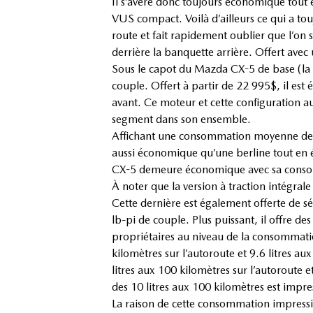
Il s’avère donc toujours économique tout 
VUS compact. Voilà d’ailleurs ce qui a tou
route et fait rapidement oublier que l’on
derrière la banquette arrière. Offert avec
Sous le capot du Mazda CX-5 de base (la 
couple. Offert à partir de 22 995$, il est
avant. Ce moteur et cette configuration au
segment dans son ensemble.
Affichant une consommation moyenne de 6.8
aussi économique qu’une berline tout en ét
CX-5 demeure économique avec sa consomma
À noter que la version à traction intégral
Cette dernière est également offerte de s
lb-pi de couple. Plus puissant, il offre d
propriétaires au niveau de la consommatio
kilomètres sur l’autoroute et 9.6 litres a
litres aux 100 kilomètres sur l’autoroute 
des 10 litres aux 100 kilomètres est impr
La raison de cette consommation impression