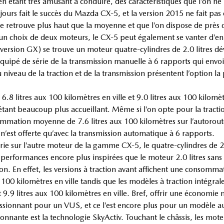
en étant très amusant à conduire, des caractéristiques que l’on n
jours fait le succès du Mazda CX-5, et la version 2015 ne fait pa
 se retrouve plus haut que la moyenne et que l’on dispose de près
 un choix de deux moteurs, le CX-5 peut également se vanter d’en 
version GX) se trouve un moteur quatre-cylindres de 2.0 litres d
 équipé de série de la transmission manuelle à 6 rapports qui env
 niveau de la traction et de la transmission présentent l’option l
 litres aux 100 kilomètres en ville et 9.0 litres aux 100 kilomè
ant beaucoup plus accueillant. Même si l’on opte pour la traction
tion moyenne de 7.6 litres aux 100 kilomètres sur l’autoroute et
e n’est offerte qu’avec la transmission automatique à 6 rapports.
érie sur l’autre moteur de la gamme CX-5, le quatre-cylindres de 
es performances encore plus inspirées que le moteur 2.0 litres san
n. En effet, les versions à traction avant affichent une consomm
ux 100 kilomètres en ville tandis que les modèles à traction intég
et 9.9 litres aux 100 kilomètres en ville. Bref, offrir une économi
essionnant pour un VUS, et ce l’est encore plus pour un modèle a
nante est la technologie SkyActiv. Touchant le châssis, les moteu