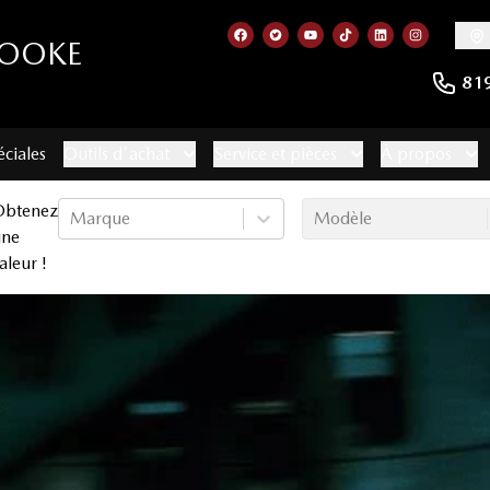
ROOKE
Lien vers notre page facebook
Lien vers notre compte Twitt
Lien vers notre chaîne 
Lien vers notre com
Lien vers notr
Lien vers
81
éciales
Outils d'achat
Service et pièces
À propos
Obtenez
Marque
Modèle
une
aleur !