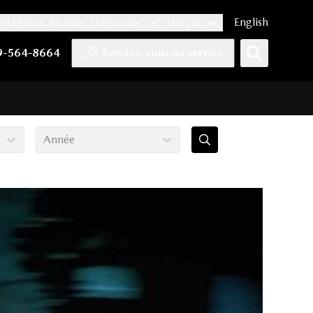
English
5119 boul. Bourque, Sherbrooke, QC, J1N 2K6
er
YouTube
pte Tiktok
e compte LinkedIn
 notre compte Instagram
9-564-8664
Rendez-vous au service
Année