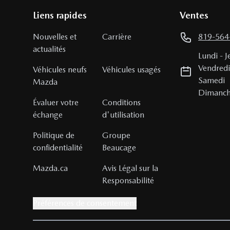
Liens rapides
Ventes
Nouvelles et
Carrière
819-564
actualités
Lundi
-
J
Vendred
Véhicules neufs
Véhicules usagés
Samedi
Mazda
Dimanc
Évaluer votre
Conditions
échange
d'utilisation
Politique de
Groupe
confidentialité
Beaucage
Mazda.ca
Avis Légal sur la
Responsabilité
Préférences de consentement