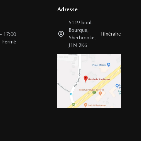
Adresse
5119 boul.
Bourque
,
Itinéraire
-
17:00
Sherbrooke
,
Fermé
J1N 2K6