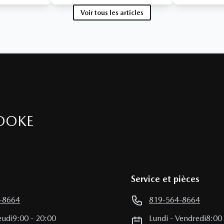
Voir tous les articles
OOKE
Service et pièces
-8664
819-564-8664
eudi
9:00
-
20:00
Lundi
-
Vendredi
8:00