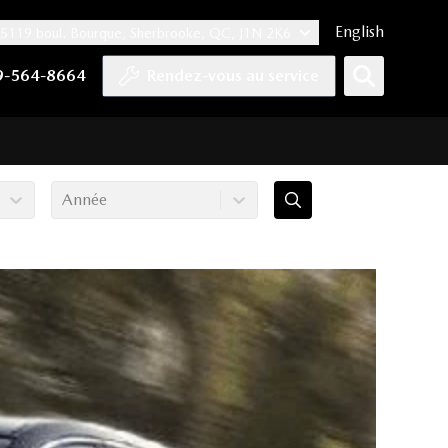
English
5119 boul. Bourque, Sherbrooke, QC, J1N 2K6
er
YouTube
pte Tiktok
e compte LinkedIn
 notre compte Instagram
9-564-8664
Rendez-vous au service
Année