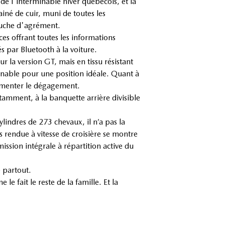
de l'interminable hiver québécois, et la
iné de cuir, muni de toutes les
ouche d'agrément.
es offrant toutes les informations
s par Bluetooth à la voiture.
r la version GT, mais en tissu résistant
linable pour une position idéale. Quant à
ugmenter le dégagement.
tamment, à la banquette arrière divisible
ylindres de 273 chevaux, il n’a pas la
is rendue à vitesse de croisière se montre
ission intégrale à répartition active du
e partout.
le fait le reste de la famille. Et la