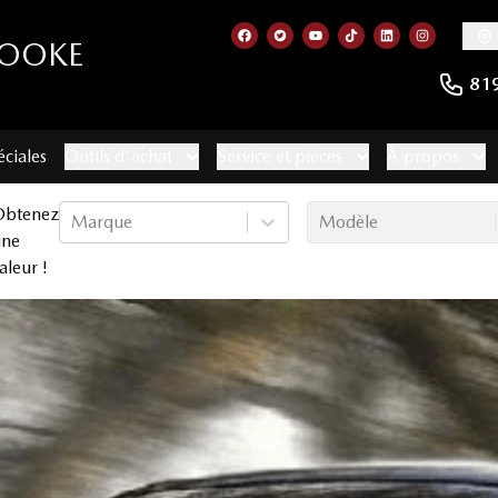
ROOKE
Lien vers notre page facebook
Lien vers notre compte Twitt
Lien vers notre chaîne 
Lien vers notre com
Lien vers notr
Lien vers
81
éciales
Outils d'achat
Service et pièces
À propos
Obtenez
Marque
Modèle
une
aleur !