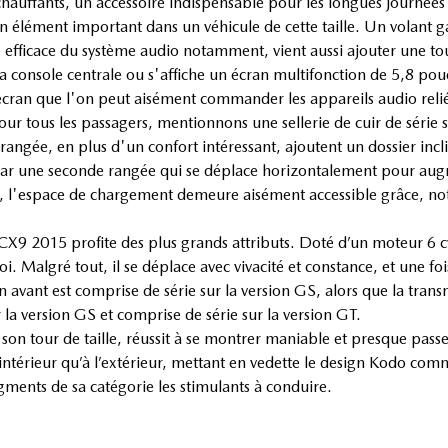
chauffants, un accessoire indispensable pour les longues journées 
n élément important dans un véhicule de cette taille. Un volant ga
efficace du système audio notamment, vient aussi ajouter une t
a console centrale ou s'affiche un écran multifonction de 5,8 pouc
 écran que l'on peut aisément commander les appareils audio relié
ur tous les passagers, mentionnons une sellerie de cuir de série su
rangée, en plus d'un confort intéressant, ajoutent un dossier inc
fié par une seconde rangée qui se déplace horizontalement pour a
es, l'espace de chargement demeure aisément accessible grâce, no
le CX9 2015 profite des plus grands attributs. Doté d’un moteur 6 c
oi. Malgré tout, il se déplace avec vivacité et constance, et une fo
 avant est comprise de série sur la version GS, alors que la transm
la version GS et comprise de série sur la version GT.
é son tour de taille, réussit à se montrer maniable et presque pass
intérieur qu’à l’extérieur, mettant en vedette le design Kodo comme 
gments de sa catégorie les stimulants à conduire.