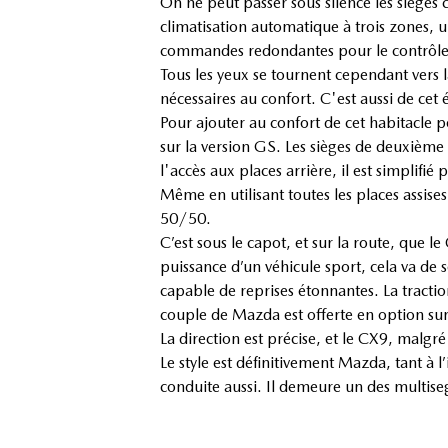
On ne peut passer sous silence les sièges 
climatisation automatique à trois zones, u
commandes redondantes pour le contrôle 
Tous les yeux se tournent cependant vers l
nécessaires au confort. C'est aussi de cet
Pour ajouter au confort de cet habitacle po
sur la version GS. Les sièges de deuxième 
l'accès aux places arrière, il est simpli
Même en utilisant toutes les places assis
50/50.
C’est sous le capot, et sur la route, que 
puissance d’un véhicule sport, cela va de s
capable de reprises étonnantes. La traction
couple de Mazda est offerte en option sur 
La direction est précise, et le CX9, malgr
Le style est définitivement Mazda, tant à l’
conduite aussi. Il demeure un des multise