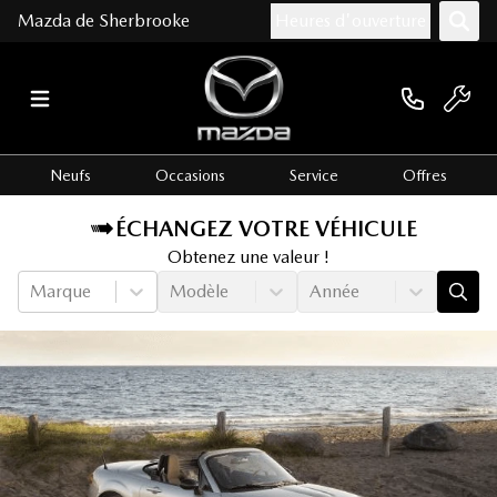
Mazda de Sherbrooke
Heures d'ouverture
Neufs
Occasions
Service
Offres
ÉCHANGEZ VOTRE VÉHICULE
Obtenez une valeur !
Marque
Modèle
Année