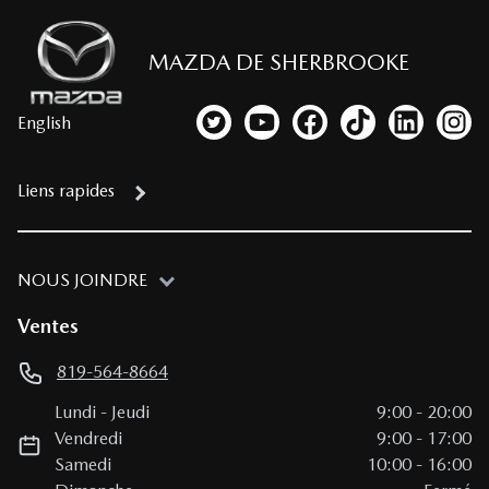
MAZDA DE SHERBROOKE
English
Lien vers notre compte Twitter
Lien vers notre chaîne YouTub
Lien vers notre page fa
Lien vers notre c
Lien vers 
Lien
Liens rapides
NOUS JOINDRE
Ventes
819-564-8664
Lundi
-
Jeudi
9:00
-
20:00
Vendredi
9:00
-
17:00
Samedi
10:00
-
16:00