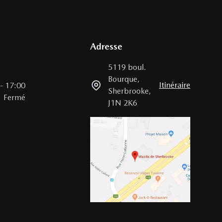
Adresse
5119 boul.
Bourque
,
Itinéraire
-
17:00
Sherbrooke
,
Fermé
J1N 2K6