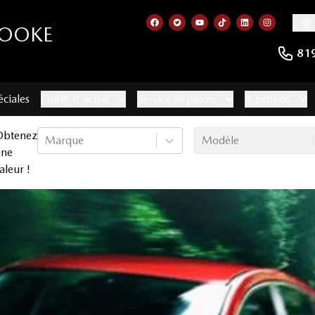
ROOKE
Lien vers notre page facebook
Lien vers notre compte Twitt
Lien vers notre chaîne 
Lien vers notre com
Lien vers notr
Lien vers
81
éciales
Outils d'achat
Service et pièces
À propos
Obtenez
Marque
Modèle
une
aleur !