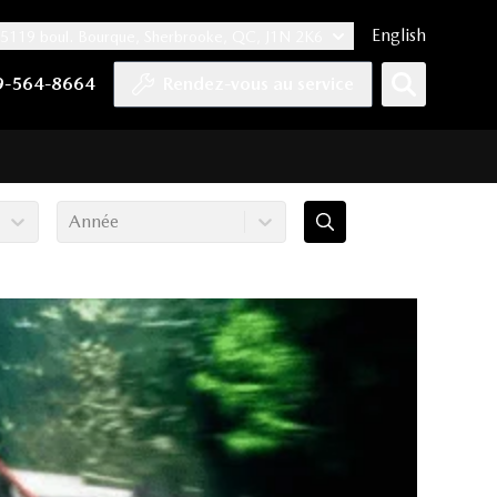
English
5119 boul. Bourque, Sherbrooke, QC, J1N 2K6
er
YouTube
pte Tiktok
e compte LinkedIn
 notre compte Instagram
9-564-8664
Rendez-vous au service
Année