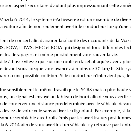
plus son aspect sécuritaire d’autant plus impressionnant cette anné
 Mazda 6 2014, le système i-Activesense est un ensemble de diverse
 voiture afin de non seulement avertir le conducteur lorsqu’une 
illent de concert afin d’assurer la sécurité des occupants de la Ma
BS, FOW, LDWS, HBC et RCTA qui désignent tous différentes techn
et les dérapages, et même possiblement vous sauver la vie.
n ville à basse vitesse que sur une route en lacet attaquée avec a
 devant vous lorsque vous avancez à moins de 30 km/h. Si le syst
parer à une possible collision. Si le conducteur n’intervient pas, 
ue sensiblement le même travail que le SCBS mais à plus haute vite
ous, un signal est envoyé au tableau de bord afin de vous avertir
in de conserver une distance prédéterminée avec le véhicule devan
s déviez de votre voie sans activer le clignotant. Par exemple, si la 
 sonore semblable aux bruits émis par les avertisseurs positionnés
 6 2014 afin de vous avertir si un véhicule s’y retrouve par l’entr