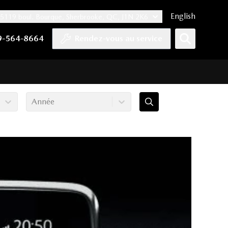
English
5119 boul. Bourque, Sherbrooke, QC, J1N 2K6
er
YouTube
pte Tiktok
e compte LinkedIn
 notre compte Instagram
9-564-8664
Rendez-vous au service
Année