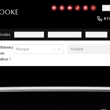
ROOKE
Lien vers notre page facebook
Lien vers notre compte Twitt
Lien vers notre chaîne 
Lien vers notre com
Lien vers notr
Lien vers
81
éciales
Outils d'achat
Service et pièces
À propos
Obtenez
Marque
Modèle
une
aleur !