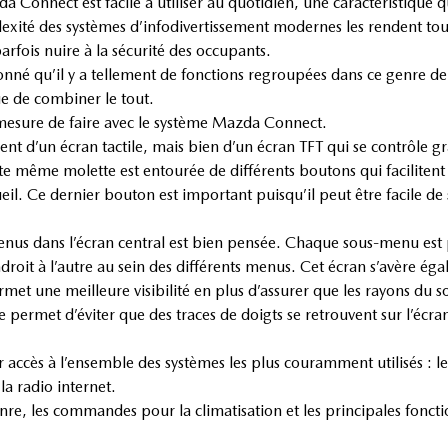
 Connect est facile à utiliser au quotidien, une caractéristique q
xité des systèmes d’infodivertissement modernes les rendent tou
arfois nuire à la sécurité des occupants.
nné qu’il y a tellement de fonctions regroupées dans ce genre de sy
e de combiner le tout.
mesure de faire avec le système Mazda Connect.
t d’un écran tactile, mais bien d’un écran TFT qui se contrôle gr
e même molette est entourée de différents boutons qui facilitent
ccueil. Ce dernier bouton est important puisqu’il peut être facile 
enus dans l’écran central est bien pensée. Chaque sous-menu est po
 endroit à l’autre au sein des différents menus. Cet écran s’avère 
t une meilleure visibilité en plus d’assurer que les rayons du sol
e permet d’éviter que des traces de doigts se retrouvent sur l’écra
ccès à l’ensemble des systèmes les plus couramment utilisés : le
la radio internet.
re, les commandes pour la climatisation et les principales foncti