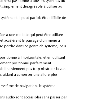
ui n’est pas donné à tous les systèmes du
t simplement désagréable à utiliser au
stème et il peut parfois être difficile de
âce à une molette qui peut être utilisée
 et accélèrent le passage d’un menu à
de se perdre dans ce genre de système, peu
sitionné à l’horizontale, et en utilisant
également positionné parfaitement
eil ne viennent pas trop obstruer la vue.
n, aidant à conserver une allure plus
 système de navigation, le système
ons audio sont accessibles sans passer par