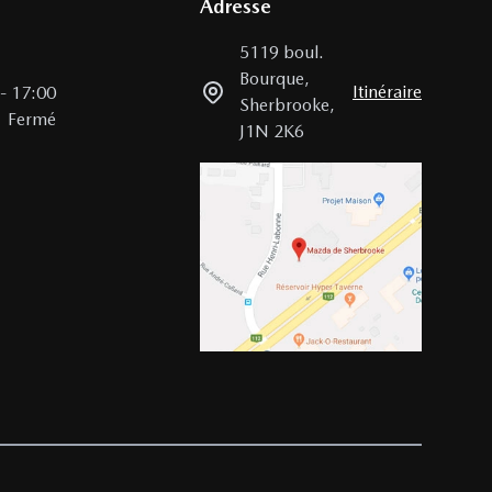
Adresse
5119 boul.
Bourque
,
Itinéraire
-
17:00
Sherbrooke
,
Fermé
J1N 2K6