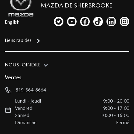
MAZDA DE SHERBROOKE
English
Lien vers notre compte Twitter
Lien vers notre chaîne YouTub
Lien vers notre page fa
Lien vers notre c
Lien vers 
Lien
Liens rapides
NOUS JOINDRE
Ventes
819-564-8664
Lundi
-
Jeudi
9:00
-
20:00
Vendredi
9:00
-
17:00
Samedi
10:00
-
16:00
Dimanche
Fermé