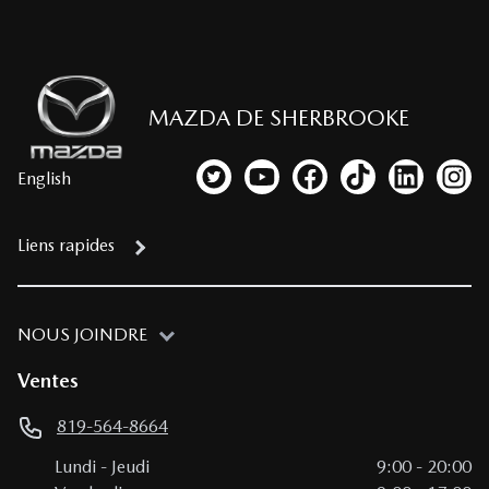
MAZDA DE SHERBROOKE
English
Lien vers notre compte Twitter
Lien vers notre chaîne YouTub
Lien vers notre page fa
Lien vers notre c
Lien vers 
Lien
Liens rapides
NOUS JOINDRE
Ventes
819-564-8664
Lundi
-
Jeudi
9:00
-
20:00