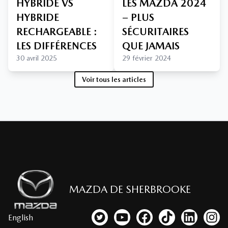
HYBRIDE VS
LES MAZDA 2024
HYBRIDE
– PLUS
RECHARGEABLE :
SÉCURITAIRES
LES DIFFÉRENCES
QUE JAMAIS
30 avril 2025
29 février 2024
Voir tous les articles
MAZDA DE SHERBROOKE
English
Lien vers notre compte Twitter
Lien vers notre chaîne YouTub
Lien vers notre page fa
Lien vers notre c
Lien vers 
Lien