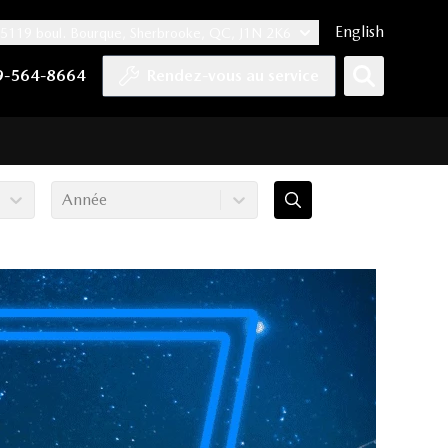
English
5119 boul. Bourque, Sherbrooke, QC, J1N 2K6
er
YouTube
pte Tiktok
e compte LinkedIn
 notre compte Instagram
9-564-8664
Rendez-vous au service
Année