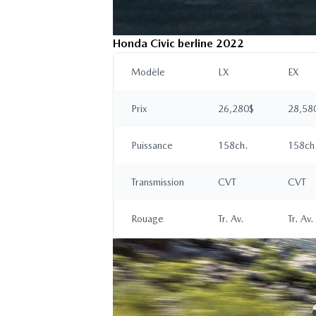
Honda Civic berline 2022
Modèle
LX
EX
Prix
26,280$
28,58
Puissance
158ch.
158ch
Transmission
CVT
CVT
Rouage
Tr. Av.
Tr. Av.