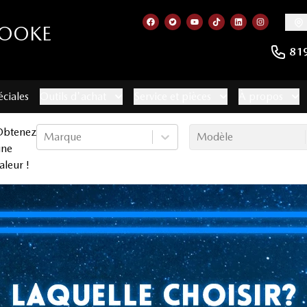
ROOKE
Lien vers notre page facebook
Lien vers notre compte Twitt
Lien vers notre chaîne 
Lien vers notre com
Lien vers notr
Lien vers
81
éciales
Outils d'achat
Service et pièces
À propos
Obtenez
Marque
Modèle
une
aleur !