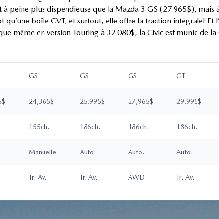
st à peine plus dispendieuse que la Mazda 3 GS (27 965$), mais à
qu’une boîte CVT, et surtout, elle offre la traction intégrale! Et l
 même en version Touring à 32 080$, la Civic est munie de la CV
GS
GS
GS
GT
5$
24,365$
25,995$
27,965$
29,995$
.
155ch.
186ch.
186ch.
186ch.
Manuelle
Auto.
Auto.
Auto.
Tr. Av.
Tr. Av.
AWD
Tr. Av.