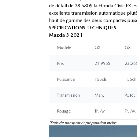
de détail de 28 580$ la Honda Civic EX e
excellente transmission automatique plutôt 
haut de gamme des deux compactes puisque
SPÉCIFICATIONS TECHNIQUES
Mazda 3 2021
Modèle
GX
GX
Prix
21,995$
23,26
Puissance
155ch.
155ch
Transmission
Man.
Auto.
Rouage
Tr. Av.
Tr. Av.
*Frais de transport et préparation inclus