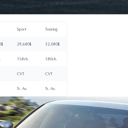
Sport
Touring
0$
29,680$
32,080$
.
158ch.
180ch.
CVT
CVT
Tr. Av.
Tr. Av.