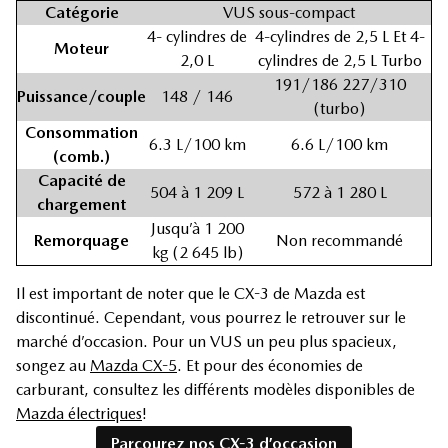
Catégorie
VUS sous-compact
4- cylindres de
4-cylindres de 2,5 L Et 4-
Moteur
2,0 L
cylindres de 2,5 L Turbo
191/186 227/310
Puissance/couple
148 / 146
(turbo)
Consommation
6.3 L/100 km
6.6 L/100 km
(comb.)
Capacité de
504 à 1 209 L
572 à 1 280 L
chargement
Jusqu’à 1 200
Remorquage
Non recommandé
kg (2 645 lb)
Il est important de noter que le CX-3 de Mazda est
discontinué. Cependant, vous pourrez le retrouver sur le
marché d’occasion. Pour un VUS un peu plus spacieux,
songez au
Mazda CX-5
. Et pour des économies de
carburant, consultez les différents modèles disponibles de
Mazda électriques
!
Parcourez nos CX-3 d’occasion