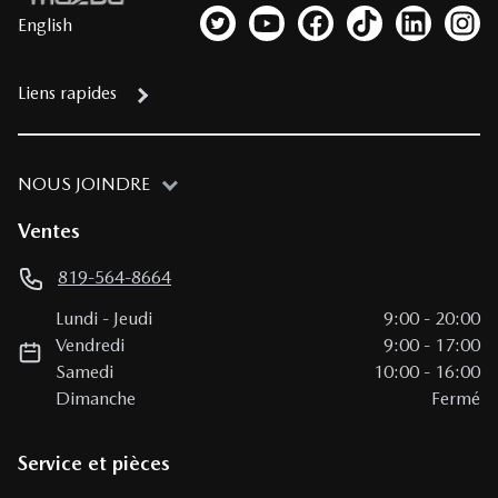
English
Lien vers notre compte Twitter
Lien vers notre chaîne YouTub
Lien vers notre page fa
Lien vers notre c
Lien vers 
Lien
Liens rapides
NOUS JOINDRE
Ventes
819-564-8664
Lundi
-
Jeudi
9:00
-
20:00
Vendredi
9:00
-
17:00
Samedi
10:00
-
16:00
Dimanche
Fermé
Service et pièces